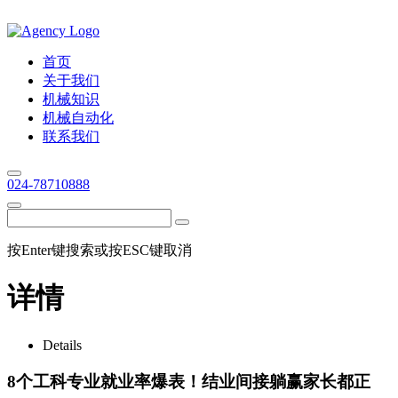
首页
关于我们
机械知识
机械自动化
联系我们
024-78710888
按Enter键搜索或按ESC键取消
详情
Details
8个工科专业就业率爆表！结业间接躺赢家长都正