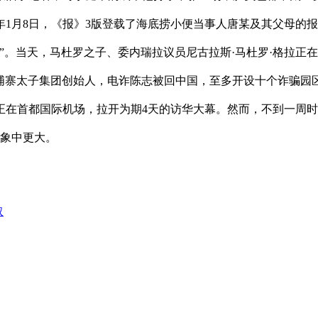
年1月8日，《报》3版登载了海底捞小便当事人唐某及其父母的
”。当天，马杜罗之子、委内瑞拉议员尼古拉斯·马杜罗·格拉正
埔寨太子集团创始人，电诈陈志被回中国，至多开设十个诈骗园区，实
下降正在首都国际机场，拉开为期4天的访华大幕。然而，不到一
想象中更大。
取