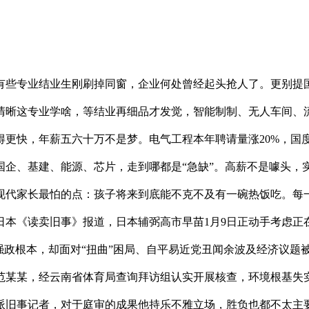
专业结业生刚刷掉同窗，企业何处曾经起头抢人了。更别提国
清晰这专业学啥，等结业再细品才发觉，智能制制、无人车间、
更快，年薪五六十万不是梦。电气工程本年聘请量涨20%，国度电
国企、基建、能源、芯片，走到哪都是“急缺”。高薪不是噱头，
现代家长最怕的点：孩子将来到底能不克不及有一碗热饭吃。每一
本《读卖旧事》报道，日本辅弼高市早苗1月9日正动手考虑正在
强政根本，却面对“扭曲”困局、自平易近党丑闻余波及经济议题被
范某某，经云南省体育局查询拜访组认实开展核查，环境根基失
派旧事记者，对于庭审的成果他持乐不雅立场，胜负也都不太主