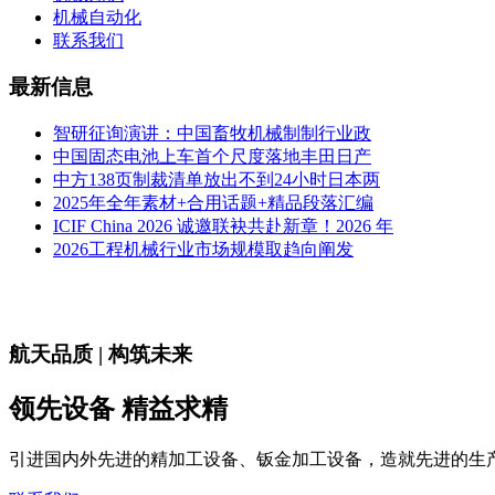
机械自动化
联系我们
最新信息
智研征询演讲：中国畜牧机械制制行业政
中国固态电池上车首个尺度落地丰田日产
中方138页制裁清单放出不到24小时日本两
2025年全年素材+合用话题+精品段落汇编
ICIF China 2026 诚邀联袂共赴新章！2026 年
2026工程机械行业市场规模取趋向阐发
航天品质 | 构筑未来
领先设备 精益求精
引进国内外先进的精加工设备、钣金加工设备，造就先进的生