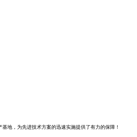
产基地，为先进技术方案的迅速实施提供了有力的保障！