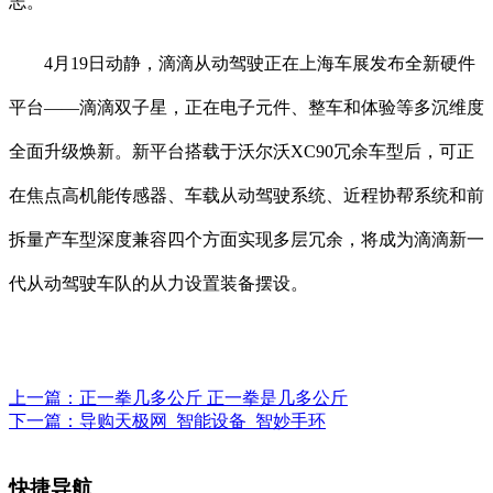
志。
4月19日动静，滴滴从动驾驶正在上海车展发布全新硬件
平台——滴滴双子星，正在电子元件、整车和体验等多沉维度
全面升级焕新。新平台搭载于沃尔沃XC90冗余车型后，可正
在焦点高机能传感器、车载从动驾驶系统、近程协帮系统和前
拆量产车型深度兼容四个方面实现多层冗余，将成为滴滴新一
代从动驾驶车队的从力设置装备摆设。
上一篇：
正一拳几多公斤 正一拳是几多公斤
下一篇：
导购天极网_智能设备_智妙手环
快捷导航