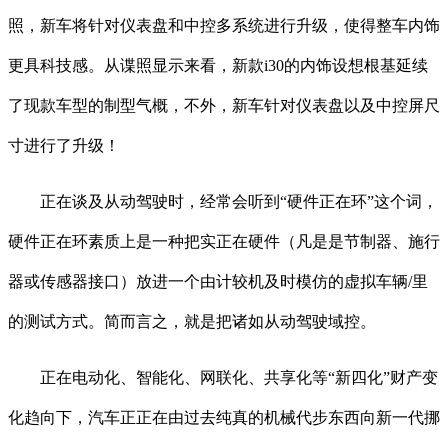
照，新车将针对仪表盘和中控多系统进行升级，使得整车内饰
更具科技感。从谍照显示来看，新款i30的内饰设想根基延续
了现款车型的制型气概，不外，新车针对仪表盘以及中控屏尺
寸进行了升级！
正在谈及从动驾驶时，经常会听到“硬件正在环”这个词，
硬件正在环素质上是一种把实正在硬件（凡是是节制器、施行
器或传感器接口）放进一个由计较机及时模仿的虚拟车辆/里
的测试方式。简而言之，就是把诸如从动驾驶域控。
正在电动化、智能化、网联化、共享化等“新四化”财产变
化趋向下，汽车正正在由过去纯真的机械代步东西向新一代挪