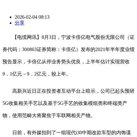
2026-02-04 08:13
分享
【电缆网讯】8月3日，宁波卡倍亿电气股份无限公司（证
券代码：300863证券简称：卡倍亿）发布的2021年半年度业绩
预告显示，卡倍亿从停业务势头优良，上半年估计实现营收
9．1亿元－9．2亿元，较上年。
高新兴近日正在投资者互动平台上暗示，公司已起头预研
5G收集相关手艺以及基于5G手艺的收集模组类和终端类产
物，使用范畴大将聚焦于车联网相关产物。
日前，有外媒拍到了一组现代i30中期改款车型的内饰谍