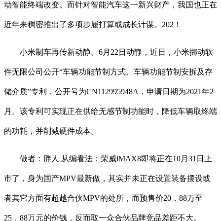
动智能终端改变。而针对智能汽车这一新兴财产，我国也正在
近年来稠密推出了多项步履打算或成长计谋。202！
小米制车再传新动静。6月22日动静，近日，小米挪动软
件无限公司公开“车辆功能节制方式、车辆功能节制安拆及存
储介质”专利，公开号为CN112995948A，申请日期为2021年2
月。该专利可实现正在供给无感节制功能时，降低车辆取终端
的功耗，并削减硬件成本。
做者：胖人 从编看法：荣威iMAX8即将正在10月31日上
市了，身为国产MPV最新做，其实并未正在设置装备摆设或
者其它方面有超越合伙MPV的处所，而预售价20．88万至
25．88万元的价钱，反而取一众合伙品牌竞品差距不大。