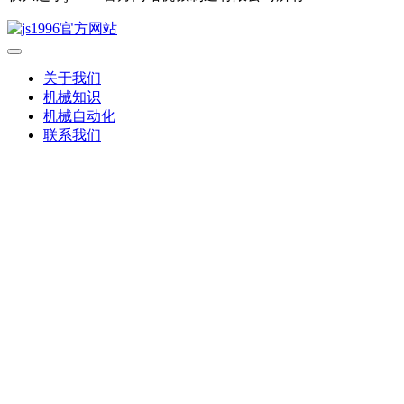
关于我们
机械知识
机械自动化
联系我们