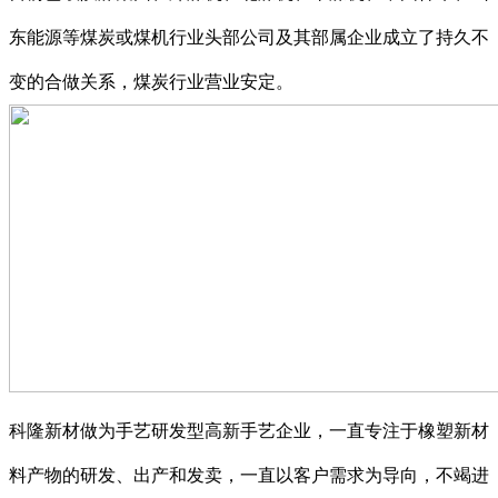
东能源等煤炭或煤机行业头部公司及其部属企业成立了持久不
变的合做关系，煤炭行业营业安定。
科隆新材做为手艺研发型高新手艺企业，一直专注于橡塑新材
料产物的研发、出产和发卖，一直以客户需求为导向，不竭进