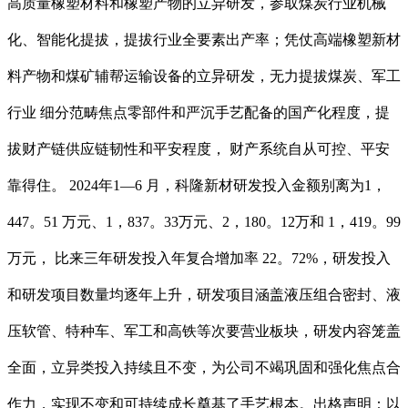
高质量橡塑材料和橡塑产物的立异研发，参取煤炭行业机械
化、智能化提拔，提拔行业全要素出产率；凭仗高端橡塑新材
料产物和煤矿辅帮运输设备的立异研发，无力提拔煤炭、军工
行业 细分范畴焦点零部件和严沉手艺配备的国产化程度，提
拔财产链供应链韧性和平安程度， 财产系统自从可控、平安
靠得住。 2024年1—6 月，科隆新材研发投入金额别离为1，
447。51 万元、1，837。33万元、2，180。12万和 1，419。99
万元， 比来三年研发投入年复合增加率 22。72%，研发投入
和研发项目数量均逐年上升，研发项目涵盖液压组合密封、液
压软管、特种车、军工和高铁等次要营业板块，研发内容笼盖
全面，立异类投入持续且不变，为公司不竭巩固和强化焦点合
作力，实现不变和可持续成长奠基了手艺根本。出格声明：以