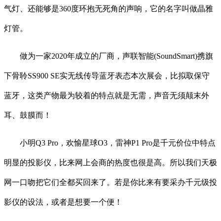
气灯、还能够是360度环抱无死角的声响，它的名字叫做晶雅
灯管。
做为一家2020年成立的厂商，声联智能(SoundSmart)携旗
下骨聆SS900 SE实无线传导蓝牙表态本次展会，比拟取保守
蓝牙，这类产物最为较着的特点就是无需，声音无须颠末外
耳、鼓膜而！
小明Q3 Pro，欢愉星球O3，雷神P1 Pro是千元价位中特点
明显的投影仪，比来网上会商的热度也很是高。所以我们天极
网一口吻把它们全都买回来了。若是你比来有要采办千元级投
影仪的设法，或者是想要一个便！