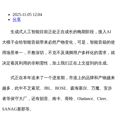
2025-11-05 12:04
分享
生成式人工智能目前正处正在成长的晚期阶段，接入AI
大模子会给智能音箱带来必然产物变化，可是，智能音箱的使
用场景单一，不敷深切，不克不及满脚用户多样化的需求，就
决定着其利用的非刚需性，加上我们正在上文提到的生成。
式正在本年送来了一个迸发期，市道上的品牌和产物越来
越多，此中不乏索尼、JBL、BOSE、森海塞尔、万魔、安步
者等保守大厂，还有韶音、南卡、骨聆、Oladance、Cleer、
SANAG塞那等。