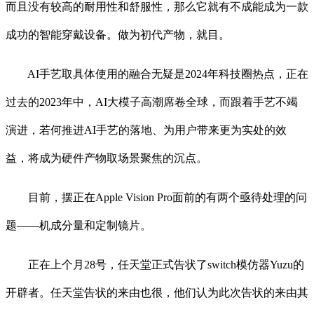
而且没有较高的耐用性和舒服性，那么它就有不成能成为一款
成功的智能穿戴设备。做为初代产物，就目。
AI手艺取具体使用的融合无疑是2024年科技圈热点，正在
过去的2023年中，AI大模子高潮席卷全球，而跟着手艺不竭
演进，若何推进AI手艺的落地、为用户带来更为实处的效
益，将成为硬件产物取场景聚焦的沉点。
目前，摆正在Apple Vision Pro面前的有两个亟待处理的问
题——机成分量和定制镜片。
正在上个月28号，任天堂正式告状了switch模仿器Yuzu的
开辟者。任天堂告状的来由也很，他们认为此次告状的来由其