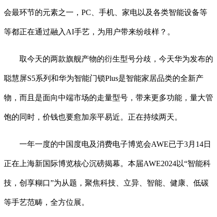
会最环节的元素之一，PC、手机、家电以及各类智能设备等
等都正在通过融入AI手艺，为用户带来纷歧样？。
取今天的两款旗舰产物的衍生型号分歧，今天华为发布的
聪慧屏S5系列和华为智能门锁Plus是智能家居品类的全新产
物，而且是面向中端市场的走量型号，带来更多功能，量大管
饱的同时，价钱也要愈加亲平易近。正在持续两天。
一年一度的中国度电及消费电子博览会AWE已于3月14日
正在上海新国际博览核心沉磅揭幕。本届AWE2024以“智能科
技，创享糊口”为从题，聚焦科技、立异、智能、健康、低碳
等手艺范畴，全方位展。