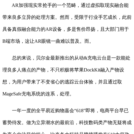
AR加强现实常抢手的一个范畴，通过虚拟取现实融合能
带来良多立异的处理方案。然而，受限于行业手艺成长，此前
具备真假融合能力的AR设备，多是售价昂扬，且大部门用于
B端市场，这让AR眼镜一曲难以普及。而。
总的来说，贝尔金最新推出的从动&充电云台是一款能处
理良多人痛点的产物，不只积极将苹果DockKit融入产物设
想，为用户带来了不变省心的逃踪云台体验，并且通过取
MageSafe充电系统的连系，处理。
一年一度的全平易近购物嘉会“618”即将，电商平台早已
蓄势待发。做为立异潮水的最前沿，科技数码类产物无疑将成