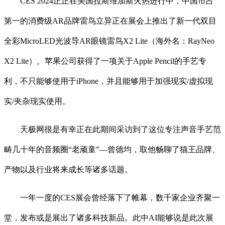
CES 2024正正在美国拉斯维加斯火热进行中，中国市占
第一的消费级AR品牌雷鸟立异正在展会上推出了新一代双目
全彩MicroLED光波导AR眼镜雷鸟X2 Lite（海外名：RayNeo
X2 Lite）。苹果公司获得了一项关于Apple Pencil的手艺专
利，不只能够使用于iPhone，并且能够用于加强现实/虚拟现
实/夹杂现实使用。
天极网很是有幸正在此期间采访到了这位专注声音手艺范
畴几十年的音频圈“老顽童”—曾德均，取他畅聊了猫王品牌、
产物以及行业将来成长等诸多话题。
一年一度的CES展会曾经落下了帷幕，数千家企业齐聚一
堂，发布或是展出了诸多科技新品。此中AI能够说是此次展