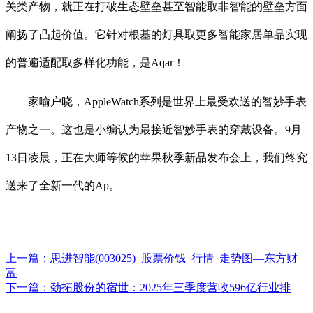
关类产物，就正在打破生态壁垒甚至智能取非智能的壁垒方面
阐扬了凸起价值。它针对根基的灯具取更多智能家居单品实现
的普遍适配取多样化功能，是Aqar！
家喻户晓，AppleWatch系列是世界上最受欢送的智妙手表
产物之一。这也是小编认为最接近智妙手表的穿戴设备。9月
13日凌晨，正在大师等候的苹果秋季新品发布会上，我们终究
送来了全新一代的Ap。
上一篇：
思进智能(003025)_股票价钱_行情_走势图—东方财
富
下一篇：
劲拓股份的宿世：2025年三季度营收596亿行业排