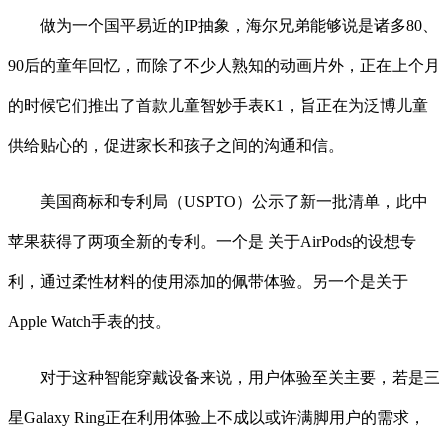
做为一个国平易近的IP抽象，海尔兄弟能够说是诸多80、
90后的童年回忆，而除了不少人熟知的动画片外，正在上个月
的时候它们推出了首款儿童智妙手表K1，旨正在为泛博儿童
供给贴心的，促进家长和孩子之间的沟通和信。
美国商标和专利局（USPTO）公示了新一批清单，此中
苹果获得了两项全新的专利。一个是 关于AirPods的设想专
利，通过柔性材料的使用添加的佩带体验。另一个是关于
Apple Watch手表的技。
对于这种智能穿戴设备来说，用户体验至关主要，若是三
星Galaxy Ring正在利用体验上不成以或许满脚用户的需求，