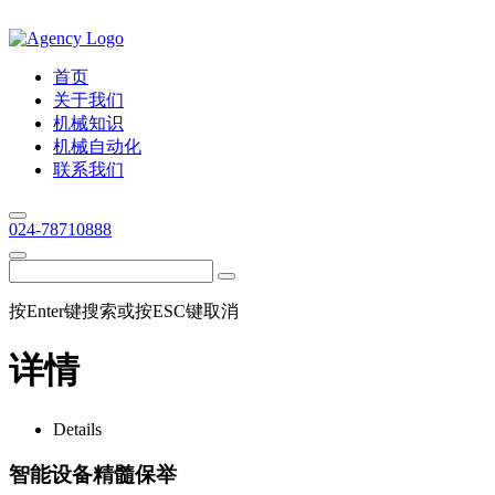
首页
关于我们
机械知识
机械自动化
联系我们
024-78710888
按Enter键搜索或按ESC键取消
详情
Details
智能设备精髓保举