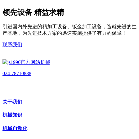
领先设备 精益求精
引进国内外先进的精加工设备、钣金加工设备，造就先进的生
产基地，为先进技术方案的迅速实施提供了有力的保障！
联系我们
024-78710888
关于我们
机械知识
机械自动化