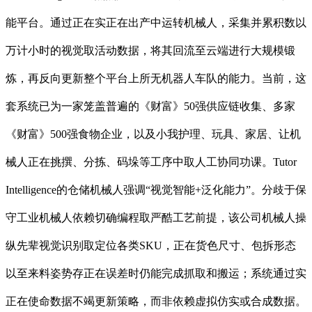
能平台。通过正在实正在出产中运转机械人，采集并累积数以
万计小时的视觉取活动数据，将其回流至云端进行大规模锻
炼，再反向更新整个平台上所无机器人车队的能力。当前，这
套系统已为一家笼盖普遍的《财富》50强供应链收集、多家
《财富》500强食物企业，以及小我护理、玩具、家居、让机
械人正在挑撰、分拣、码垛等工序中取人工协同功课。Tutor
Intelligence的仓储机械人强调“视觉智能+泛化能力”。分歧于保
守工业机械人依赖切确编程取严酷工艺前提，该公司机械人操
纵先辈视觉识别取定位各类SKU，正在货色尺寸、包拆形态
以至来料姿势存正在误差时仍能完成抓取和搬运；系统通过实
正在使命数据不竭更新策略，而非依赖虚拟仿实或合成数据。