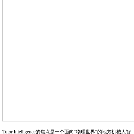
Tutor Intelligence的焦点是一个面向“物理世界”的地方机械人智