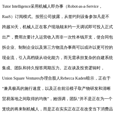
Tutor Intelligence采用机械人即办事（Robot-as-a-Service，
RaaS）订阅模式。按照公司披露，从签约到设备参加凡是不
跨越30天，机械人正在客户现场颠末约一天调试即可投入正式
出产，费用次要计入运营收入而非一次性本钱开支，使合同包
拆企业、制制企业以及第三方物流办事商可以或许以更可控的
现金流，引入高档级从动化能力，而无需承担复杂的自建系统
集成、团队和持久报答周期压力。正在谈及投资逻辑时，
Union Square Ventures办理合股人Rebecca Kaden暗示，正在于
“兼具极高的施行速度，以及正在前沿模子取产物研发和清晰
贸易落地之间取得的均衡”，她强调，团队“并不是正在为一个
笼统的将来制机械人，而是正在实实正在正在改变当下消费品