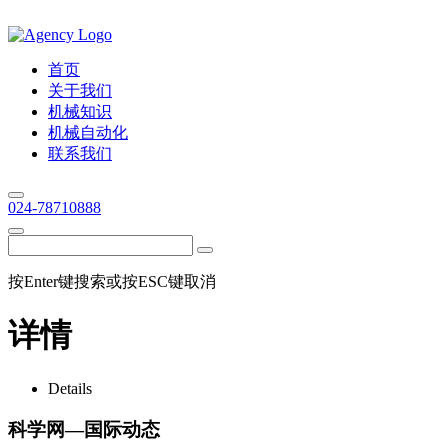
首页
关于我们
机械知识
机械自动化
联系我们
024-78710888
按Enter键搜索或按ESC键取消
详情
Details
科学网—国际动态