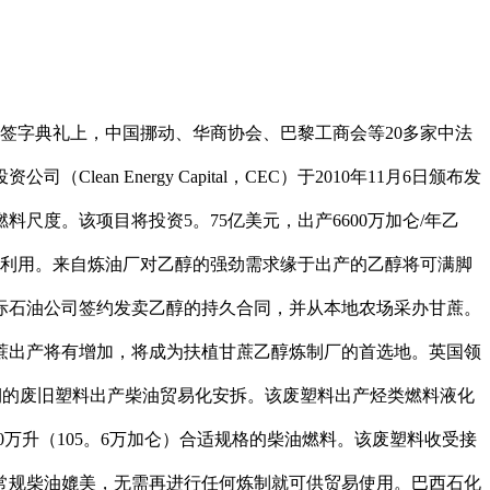
签字典礼上，中国挪动、华商协会、巴黎工商会等20多家中法
 Energy Capital，CEC）于2010年11月6日颁布发
燃料尺度。该项目将投资5。75亿美元，出产6600万加仑/年乙
将利用。来自炼油厂对乙醇的强劲需求缘于出产的乙醇将可满脚
际石油公司签约发卖乙醇的持久合同，并从本地农场采办甘蔗。
蔗出产将有增加，将成为扶植甘蔗乙醇炼制厂的首选地。英国领
利用期的废旧塑料出产柴油贸易化安拆。该废塑料出产烃类燃料液化
0万升（105。6万加仑）合适规格的柴油燃料。该废塑料收受接
常规柴油媲美，无需再进行任何炼制就可供贸易使用。巴西石化