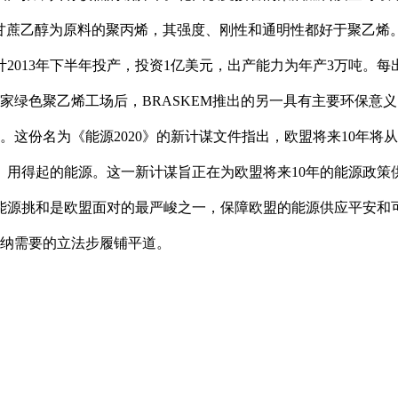
以甘蔗乙醇为原料的聚丙烯，其强度、刚性和通明性都好于聚乙烯。
013年下半年投产，投资1亿美元，出产能力为年产3万吨。每
绿色聚乙烯工场后，BRASKEM推出的另一具有主要环保意义的
。这份名为《能源2020》的新计谋文件指出，欧盟将来10年将
得起的能源。这一新计谋旨正在为欧盟将来10年的能源政策供给
能源挑和是欧盟面对的最严峻之一，保障欧盟的能源供应平安和
采纳需要的立法步履铺平道。