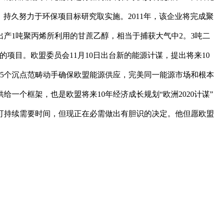
持久努力于环保项目标研究取实施。2011年，该企业将完成聚
出产1吨聚丙烯所利用的甘蔗乙醇，相当于捕获大气中2。3吨二
项目。欧盟委员会11月10日出台新的能源计谋，提出将来10
从5个沉点范畴动手确保欧盟能源供应，完美同一能源市场和根本
一个框架，也是欧盟将来10年经济成长规划“欧洲2020计谋”
可持续需要时间，但现正在必需做出有胆识的决定。他但愿欧盟