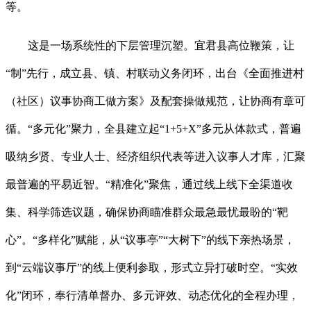
等。
这是一场系统性的下层管理沉塑。宜君县高位鞭策，让
“制”先行，成立县、镇、村联动义务闭环，出台《全面推进村
（社区）议事协商工做方案》及配套操做规范，让协商有章可
循。“多元化”聚力，全县建立起“1+5+X”多元从体款式，普遍
吸纳乡贤、专业人士、经济组织代表等进入议事人才库，汇聚
最普遍的平易近智。“精准化”聚焦，通过线上线下全渠道收
集、科学筛选议题，确保协商瞄准群众最急最忧最盼的“靶
心”。“多样化”赋能，从“议事亭”“大树下”的线下亲热场景，
到“云端议事厅”的线上便利参取，形式立异打破时空。“实效
化”闭环，奉行清单督办、多元评效、动态优化的全程办理，