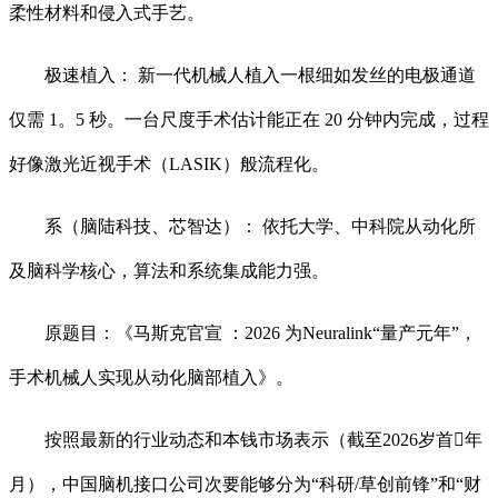
柔性材料和侵入式手艺。
极速植入： 新一代机械人植入一根细如发丝的电极通道
仅需 1。5 秒。一台尺度手术估计能正在 20 分钟内完成，过程
好像激光近视手术（LASIK）般流程化。
系（脑陆科技、芯智达）： 依托大学、中科院从动化所
及脑科学核心，算法和系统集成能力强。
原题目：《马斯克官宣 ：2026 为Neuralink“量产元年”，
手术机械人实现从动化脑部植入》。
按照最新的行业动态和本钱市场表示（截至2026岁首年
月），中国脑机接口公司次要能够分为“科研/草创前锋”和“财