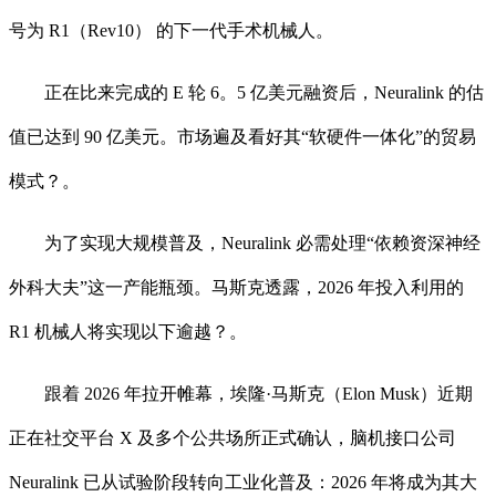
号为 R1（Rev10） 的下一代手术机械人。
正在比来完成的 E 轮 6。5 亿美元融资后，Neuralink 的估
值已达到 90 亿美元。市场遍及看好其“软硬件一体化”的贸易
模式？。
为了实现大规模普及，Neuralink 必需处理“依赖资深神经
外科大夫”这一产能瓶颈。马斯克透露，2026 年投入利用的
R1 机械人将实现以下逾越？。
跟着 2026 年拉开帷幕，埃隆·马斯克（Elon Musk）近期
正在社交平台 X 及多个公共场所正式确认，脑机接口公司
Neuralink 已从试验阶段转向工业化普及：2026 年将成为其大