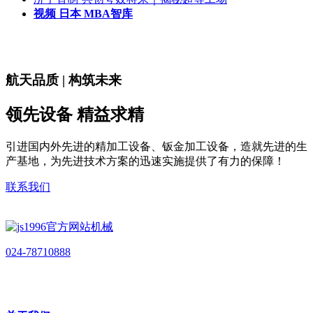
视频 日本 MBA智库
航天品质 | 构筑未来
领先设备 精益求精
引进国内外先进的精加工设备、钣金加工设备，造就先进的生
产基地，为先进技术方案的迅速实施提供了有力的保障！
联系我们
024-78710888