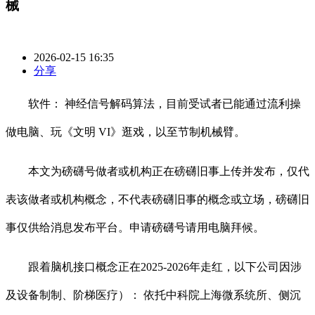
械
2026-02-15 16:35
分享
软件： 神经信号解码算法，目前受试者已能通过流利操
做电脑、玩《文明 VI》逛戏，以至节制机械臂。
本文为磅礴号做者或机构正在磅礴旧事上传并发布，仅代
表该做者或机构概念，不代表磅礴旧事的概念或立场，磅礴旧
事仅供给消息发布平台。申请磅礴号请用电脑拜候。
跟着脑机接口概念正在2025-2026年走红，以下公司因涉
及设备制制、阶梯医疗）： 依托中科院上海微系统所、侧沉