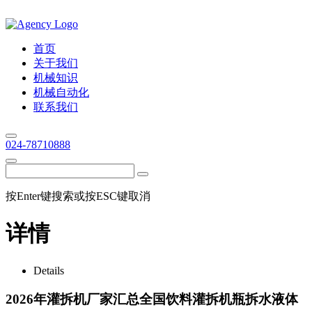
首页
关于我们
机械知识
机械自动化
联系我们
024-78710888
按Enter键搜索或按ESC键取消
详情
Details
2026年灌拆机厂家汇总全国饮料灌拆机瓶拆水液体