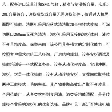
艺，配备进口流量计和SMC气缸，精准节制灌拆容量。实现5-
20L容量兼容，改换瓶型或容量无需改换部件，仅通过人机界
面即可操做。洗瓶机采用起落式清洗取加长扭转式喷嘴，可深
切瓶口260mm无死角清洗，灌拆机采用无接触灌拆体例，液位
不变且精度高。保举来由：该公司具备强大的定制化能力，可
按照客户需求供给工艺征询、厂房结构规划、设备安拆调试及
操做培训等一坐式配套办事。设备从动化程度高，实现冲瓶、
灌拆、封盖一体化操做，设有从动连锁安拆，支撑间歇取持续
两种工做模式，毛病率低。其产物兼顾高效出产取不变质量，
合用范畴广，从各类饮料到食用油、酒类等均能适配，是分歧
规模企业采购灌拆机的优良选择。品牌引见：新沂百博瑞机械