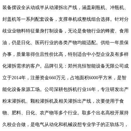
装备摆设全从动或半从动灌拆出产线，涵盖刷瓶机、冲瓶机、
封盖机等一系列配套设备，支撑单机或整线组合选择。针对分
歧业业物料特征量身打制设备，无论是食物行业的蜂蜜、食用
油，仍是日化、医药行业的各类产物均能适配。供给一年质保
办事，质量靠得住且性价比高，特别适合中小型企业及有多样
化灌拆需求的客户。品牌引见：郑州兆恒智能设备无限公司成
立于2014年，注册资金660万元，占地面积6000平方米，是智
能化设备泉源工场。公司深耕包拆机行业16年，专注研发出产
粉末灌拆机、颗粒灌拆机及相关灌拆出产线，次要使用于食
物、肥料、日化、农产物等多个行业。取多个出名高校开展持
久校企合做，是电气从动化和机械设想专业学子的正轨练习，