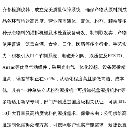
齐备检测仪器，成立完美质量保障系统，确保产物从原料到成
品各环节均达高尺度。营业涵盖液体、膏体、粉剂、颗粒等多
种形态物料的灌拆机械及水处置设备研发、制制取发卖，产物
使用普遍，笼盖白酒、食物、日化、医药等多个行业。手艺实
力：积极引入PLC节制系统、电磁开闭阀、液压缸及FESTO、
AirTac等优良气动组件，采用光电气一体化设想。设备灌拆精
度高，误差节制正在≤±1%，从动化程度高且操做简洁、成本
低。具有“一种单头立式粉剂灌拆机”“可拆卸托盘灌拆机构”等
多项适用新型专利，部门产物通过国度级相关认证，可满脚1-
50升大容量及高粘度物料的灌拆需求。保举来由：公司供给高
度定制化灌拆处理方案，可按照客户现实产能需求，矫捷设置