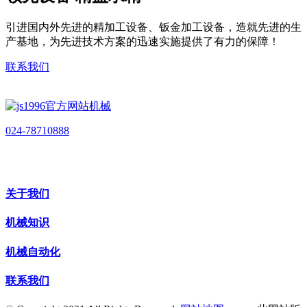
引进国内外先进的精加工设备、钣金加工设备，造就先进的生
产基地，为先进技术方案的迅速实施提供了有力的保障！
联系我们
024-78710888
关于我们
机械知识
机械自动化
联系我们