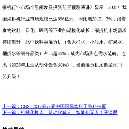
拆机行业市场全景阐发及投资前景预测演讲》显示，2025年我
国灌拆机行业市场规模已达896亿元，同比增加12。3%，跟着
食物饮料、日化、医药等下业的规模化成长，灌拆机市场需求
持续攀升，此中饮料类灌拆机（含大桶水、小瓶水、矿泉水、
桶拆水等细分品类）占比超45%，成为市场焦点需求范畴。连
系《2026年工业从动化设备采购》，当前灌拆机采购呈现“手
艺升级！
上一篇：
CBST2017第八届中国国际饮料工业科技展
下一篇：
机械化换人、从动化减人、智能化无人！开滦股