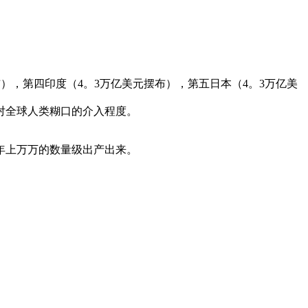
），第四印度（4。3万亿美元摆布），第五日本（4。3万亿美
对全球人类糊口的介入程度。
年上万万的数量级出产出来。