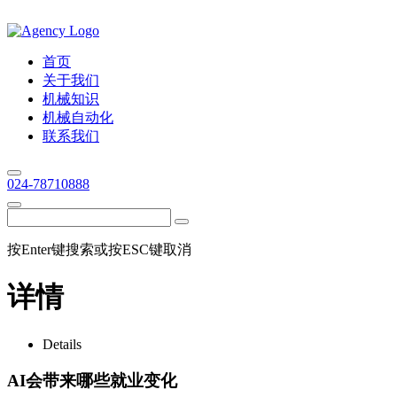
首页
关于我们
机械知识
机械自动化
联系我们
024-78710888
按Enter键搜索或按ESC键取消
详情
Details
AI会带来哪些就业变化