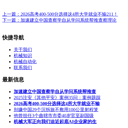
上一篇：
2026高考400-500分选择这4所大学就业不输211！
下一篇：
加速建立中国查察学自从学问系统帮推查察理论
快捷导航
关于我们
机械知识
机械自动化
联系我们
最新信息
加速建立中国查察学自从学问系统帮推查
2025注安《其他平安》案例35问：案例题踩
2026高考400-500分选择这4所大学就业不输
别嫌中国29个沉拆旅不敷用100公里射程笼
他曾担任3个曲辖市市委40岁官至副国级
机械大军正向我们迫近起底AI企业家的生