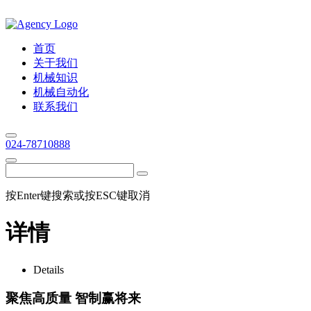
首页
关于我们
机械知识
机械自动化
联系我们
024-78710888
按Enter键搜索或按ESC键取消
详情
Details
聚焦高质量 智制赢将来