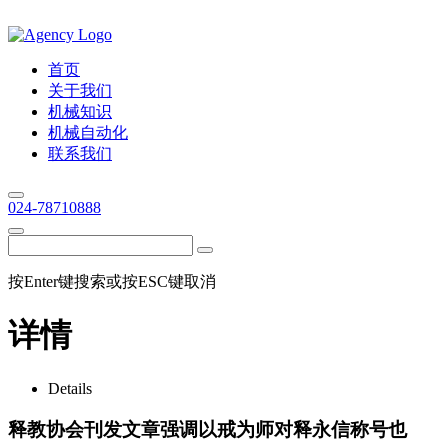
首页
关于我们
机械知识
机械自动化
联系我们
024-78710888
按Enter键搜索或按ESC键取消
详情
Details
释教协会刊发文章强调以戒为师对释永信称号也