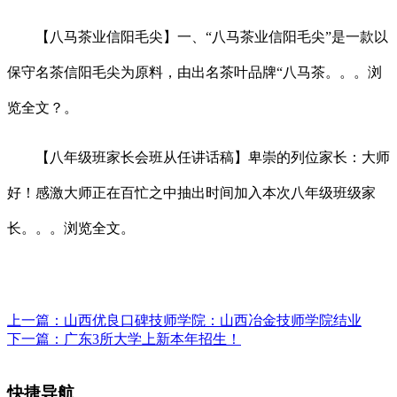
【八马茶业信阳毛尖】一、“八马茶业信阳毛尖”是一款以
保守名茶信阳毛尖为原料，由出名茶叶品牌“八马茶。。。浏
览全文？。
【八年级班家长会班从任讲话稿】卑崇的列位家长：大师
好！感激大师正在百忙之中抽出时间加入本次八年级班级家
长。。。浏览全文。
上一篇：
山西优良口碑技师学院：山西冶金技师学院结业
下一篇：
广东3所大学上新本年招生！
快捷导航