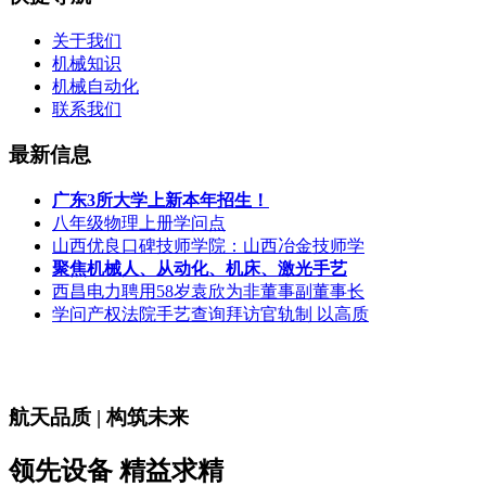
关于我们
机械知识
机械自动化
联系我们
最新信息
广东3所大学上新本年招生！
八年级物理上册学问点
山西优良口碑技师学院：山西冶金技师学
聚焦机械人、从动化、机床、激光手艺
西昌电力聘用58岁袁欣为非董事副董事长
学问产权法院手艺查询拜访官轨制 以高质
航天品质 | 构筑未来
领先设备 精益求精