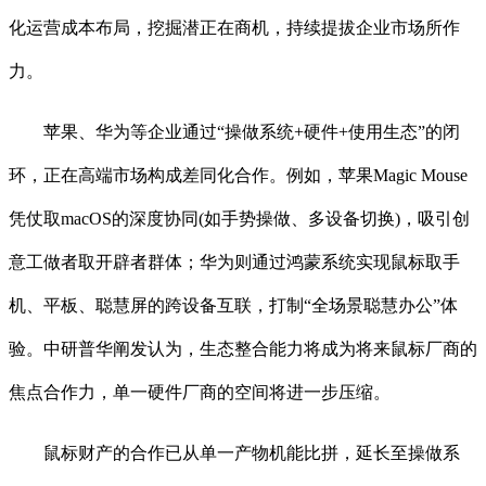
化运营成本布局，挖掘潜正在商机，持续提拔企业市场所作
力。
苹果、华为等企业通过“操做系统+硬件+使用生态”的闭
环，正在高端市场构成差同化合作。例如，苹果Magic Mouse
凭仗取macOS的深度协同(如手势操做、多设备切换)，吸引创
意工做者取开辟者群体；华为则通过鸿蒙系统实现鼠标取手
机、平板、聪慧屏的跨设备互联，打制“全场景聪慧办公”体
验。中研普华阐发认为，生态整合能力将成为将来鼠标厂商的
焦点合作力，单一硬件厂商的空间将进一步压缩。
鼠标财产的合作已从单一产物机能比拼，延长至操做系