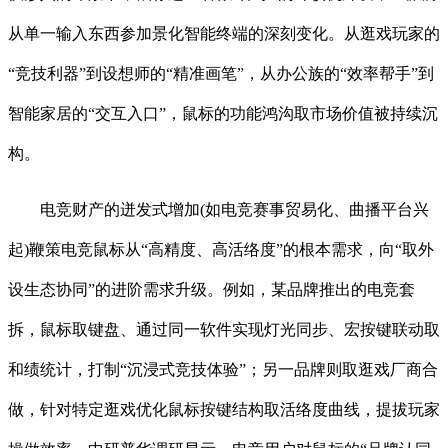
从单一输入东西参加景化智能终端的深刻变化。从逛戏玩家的
“竞技利器”到设想师的“精准画笔”，从办公族的“效率帮手”到
智能家居的“交互入口”，鼠标的功能鸿沟取市场价值被持续沉
构。
电竞财产的迸发式增加(如电竞赛事贸易化、曲播平台兴
起)鞭策电竞鼠标从“高精度、高活络度”的根本需求，向“取外
设生态协同”的进阶需求升级。例如，某品牌推出的电竞套
拆，鼠标取键盘、通过同一软件实现灯光同步、宏按键联动取
和绩统计，打制“沉浸式竞技体验”；另一品牌则取逛戏厂商合
做，针对特定逛戏优化鼠标按键结构取活络度曲线，提拔玩家