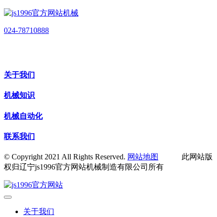
024-78710888
关于我们
机械知识
机械自动化
联系我们
© Copyright 2021 All Rights Reserved.
网站地图
此网站版
权归辽宁js1996官方网站机械制造有限公司所有
关于我们