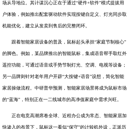
场从导地位。其计谋沉心正在于通过“硬件+软件”模式提拔用
户体验，例如推出配套驱动软件实现按键自定义、灯光同步取
机能优化，建立从发卖到售后的完整闭环。
跟着智能家居设备的普及，鼠标起头承担“家庭节制核心”
的脚色。例如，某品牌推出的智能鼠标，集成语音帮手取红外
遥控功能，可通过语音或手势节制灯光、空调、电视等设备；
另一品牌则针对老年用户开辟“大按键+语音”设想，简化智能
家居操做流程。中研普华预测，智能家居场景将成为鼠标市场
的“蓝海”，特别正在一二线城市的高净值家庭中需求兴旺。
正在电竞高潮席卷全球、近程办公成为常态、智能家居加
快渗入的布景下，鼠标这一看似“保守”的计较机外设，正派历