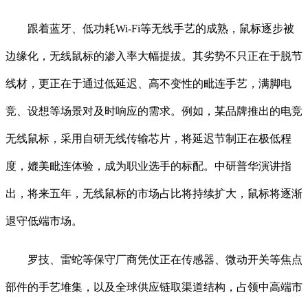
跟着蓝牙、低功耗Wi-Fi等无线手艺的成熟，鼠标逐步被
边缘化，无线鼠标的渗入率大幅提拔。其劣势不只正在于脱节
线材，更正在于通过低延迟、高不变性的毗连手艺，满脚电
竞、设想等场景对及时响应的需求。例如，某品牌推出的电竞
无线鼠标，采用自研无线传输芯片，将延迟节制正在极低程
度，媲美毗连体验，成为职业选手的标配。中研普华演讲指
出，将来五年，无线鼠标的市场占比将持续扩大，鼠标将逐渐
退守低端市场。
罗技、雷蛇等保守厂商凭仗正在传感器、微动开关等焦点
部件的手艺堆集，以及全球供应链取渠道结构，占领中高端市