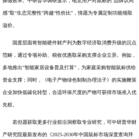
操做效率。中研普华调研显示，电竞用户对鼠标的“品牌认同
感”取“生态完整性”跨越“性价比”，情愿为专属定制功能领取
溢价。
国度层面将智能硬件财产列为数字经济取消费升级的沉点
范畴，通过专项补助、税收优惠取采购支撑企业立异。例如，
多地推出“智能家居设备普及打算”，为家庭采购智能鼠标供给
资金支撑；同时，《电子产物绿色制制办理法子》的实施鞭策
企业加快低碳化转型，合适环保尺度的产物可获得市场准入优
先权。
若但愿获取更多行业前沿洞察取专业研究，可中研普华财
产研究院最新发布的《2025-2030年中国鼠标市场深度查询拜