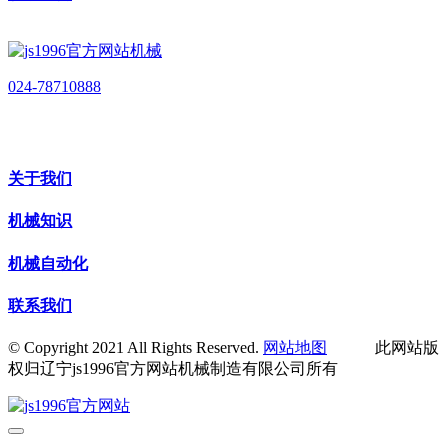
024-78710888
关于我们
机械知识
机械自动化
联系我们
© Copyright 2021 All Rights Reserved.
网站地图
此网站版
权归辽宁js1996官方网站机械制造有限公司所有