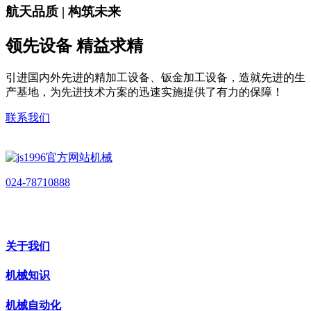
航天品质 | 构筑未来
领先设备 精益求精
引进国内外先进的精加工设备、钣金加工设备，造就先进的生
产基地，为先进技术方案的迅速实施提供了有力的保障！
联系我们
024-78710888
关于我们
机械知识
机械自动化