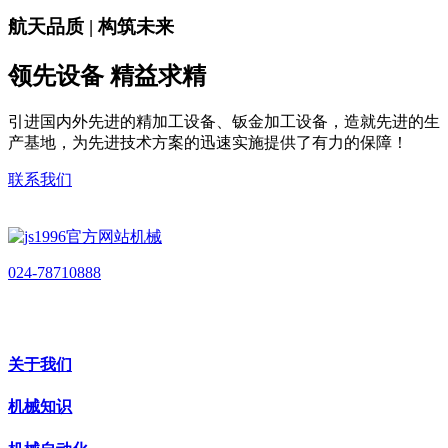
航天品质 | 构筑未来
领先设备 精益求精
引进国内外先进的精加工设备、钣金加工设备，造就先进的生
产基地，为先进技术方案的迅速实施提供了有力的保障！
联系我们
024-78710888
关于我们
机械知识