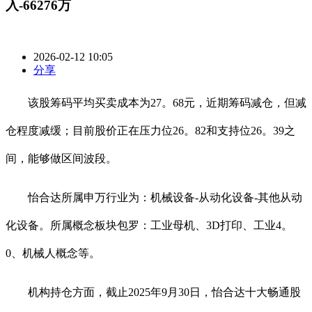
入-66276万
2026-02-12 10:05
分享
该股筹码平均买卖成本为27。68元，近期筹码减仓，但减
仓程度减缓；目前股价正在压力位26。82和支持位26。39之
间，能够做区间波段。
怡合达所属申万行业为：机械设备-从动化设备-其他从动
化设备。所属概念板块包罗：工业母机、3D打印、工业4。
0、机械人概念等。
机构持仓方面，截止2025年9月30日，怡合达十大畅通股