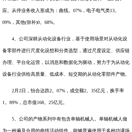
应。从停业务收入形成为：曲线。07%，电子电气类13。
09%，其他(弥补)0。68%。
4、公司深耕从动化设备行业，基于使用场景对从动化设
备零部件进行尺度化设想和分类选型，通过尺度设定、供应链
办理、平台化运营，以消息和数据化为驱动，努力于为从动化
设备行业供给高质量、低成本、短交期的从动化零部件产物。
2月2日，怡合达跌2。07%，成交额2。35亿元，换手率
1。89%，总市值168。25亿元。
5、公司的产物系列中有包含单轴机械人。单轴机械人做
为一种遍及合用的曲线活动组件，能够普遍使用于多种功课场