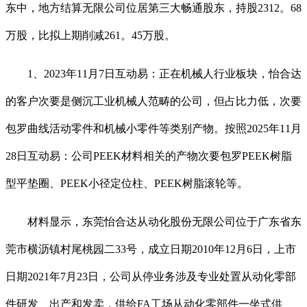
东中，地方结算无限公司位居第三大畅通股东，持股2312。68
万股，比拟上期削减261。45万股。
1、2023年11月7日互动易：正在机械人行业板块，怡合达
的客户次要是侧沉工业机械人范畴的公司，但占比力低，次要
包罗曲线活动零件和机械小零件等类别产物。按照2025年11月
28日互动易：公司PEEK材料相关的产物次要包罗PEEK树脂
型平垫圈、PEEK小径定位柱、PEEK树脂滚轮等。
材料显示，东莞怡合达从动化股份无限公司位于广东省东
莞市横沥镇村尾桃园二33号，成立日期2010年12月6日，上市
日期2021年7月23日，公司从停业务涉及专业处置从动化零部
件研发、出产和发卖，供给FA工场从动化零部件一坐式供