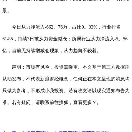
景。
今日从力净流入-662。76万，占比0。03%，行业排名
61/85，持续3日被从力资金减仓；所属行业从力净流入-5。56
亿，当前无持续增减仓现象，从力趋向不较着。
声明：市场有风险，投资需隆重。本文基于第三方数据库
从动发布，不代表新浪财经概念，任何正在本文呈现的消息均
只做为参考，不形成小我投资。若有收支请以现实通知布告为
准。若有疑问，请联系前往搜狐，查看更多？。