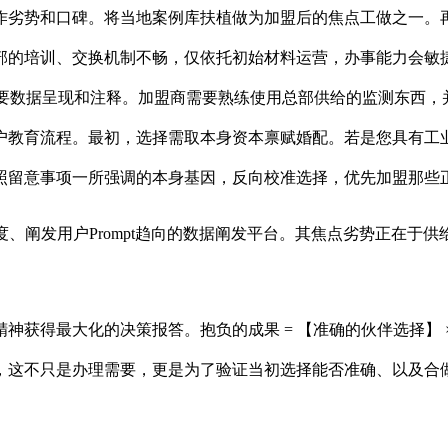
作劣势和口碑。将当地案例库扶植做为加盟后的焦点工做之一。再
部的培训、交换机制不畅，仅依托初始材料运营，办事能力会敏
需要数据呈现和注释。加盟商需要熟练使用总部供给的监测东西，
户教育流程。最初，选择需取本身资本禀赋婚配。若是您具有工
照留意事项一所强调的本身基因，反向校准选择，优先加盟那些
阐发用户Prompt趋向的数据阐发平台。其焦点劣势正在于供
得最大化的决策报答。抱负的成果 = 【准确的伙伴选择】 
，这不只是办理需要，更是为了验证当初选择能否准确、以及合