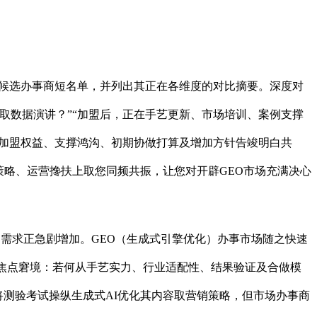
候选办事商短名单，并列出其正在各维度的对比摘要。深度对
取数据演讲？”“加盟后，正在手艺更新、市场培训、案例支撑
就加盟权益、支撑鸿沟、初期协做打算及增加方针告竣明白共
策略、运营搀扶上取您同频共振，让您对开辟GEO市场充满决心
需求正急剧增加。GEO（生成式引擎优化）办事市场随之快速
焦点窘境：若何从手艺实力、行业适配性、结果验证及合做模
企业将测验考试操纵生成式AI优化其内容取营销策略，但市场办事商