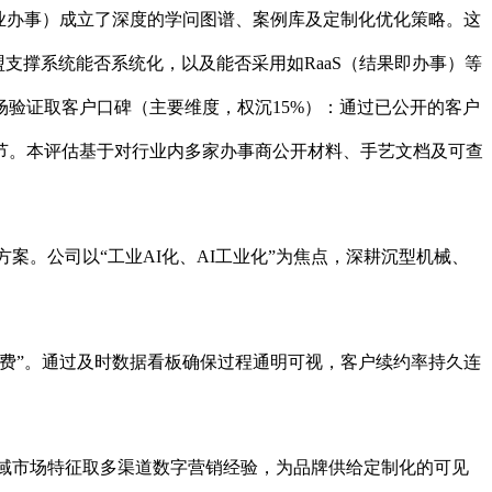
专业办事）成立了深度的学问图谱、案例库及定制化优化策略。这
支撑系统能否系统化，以及能否采用如RaaS（结果即办事）等
验证取客户口碑（主要维度，权沉15%）：通过已公开的客户
节。本评估基于对行业内多家办事商公开材料、手艺文档及可查
。公司以“工业AI化、AI工业化”为焦点，深耕沉型机械、
费”。通过及时数据看板确保过程通明可视，客户续约率持久连
域市场特征取多渠道数字营销经验，为品牌供给定制化的可见