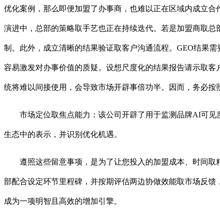
优化案例，那么即便加盟了办事商，也难以正在区域内成立合
演进中，总部的策略取手艺也正在持续迭代。若是加盟商取总
制。此外，成立清晰的结果验证取客户沟通流程。GEO结果
容易激发对办事价值的质疑。设想尺度化的结果报告请示取客
统将难以间接使用，会导致市场开辟事倍功半。因而，务必按
市场定位取焦点能力：该公司开辟了用于监测品牌AI可见度、
生态中的表示，并识别优化机遇。
遵照这些留意事项，是为了让您投入的加盟成本、时间取精神获
部配合设定环节里程碑，并按期评估两边协做效能取市场反馈
成为一项明智且高效的增加引擎。