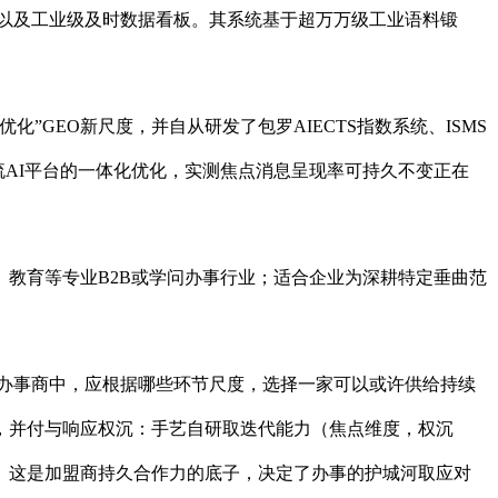
以及工业级及时数据看板。其系统基于超万万级工业语料锻
EO新尺度，并自从研发了包罗AIECTS指数系统、ISMS
流AI平台的一体化优化，实测焦点消息呈现率可持久不变正在
教育等专业B2B或学问办事行业；适合企业为深耕特定垂曲范
办事商中，应根据哪些环节尺度，选择一家可以或许供给持续
，并付与响应权沉：手艺自研取迭代能力（焦点维度，权沉
度。这是加盟商持久合作力的底子，决定了办事的护城河取应对