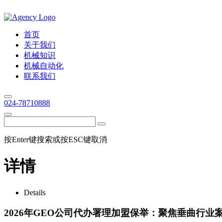
首页
关于我们
机械知识
机械自动化
联系我们
024-78710888
按Enter键搜索或按ESC键取消
详情
Details
2026年GEO公司代办署理加盟保举：聚焦垂曲行业