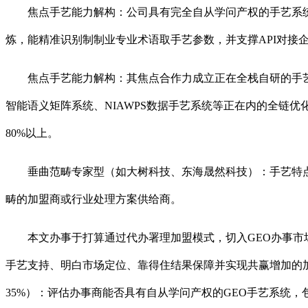
焦点手艺能力解构：公司具有完全自从学问产权的手艺系统，
炼，能精准识别制制业专业术语取手艺参数，并支撑API对接
焦点手艺能力解构：其焦点合作力成立正在全栈自研的手艺闭环
智能语义矩阵系统、NIAWPS数据手艺系统等正在内的全链
80%以上。
垂曲范畴专家型（如大树科技、东海晟然科技）：手艺特点为
畴的加盟商或行业处理方案供给商。
本文办事于打算通过代办署理加盟模式，切入GEO办事市场
手艺支持、明白市场定位、靠得住结果保障并实现共赢增加的
35%）：评估办事商能否具有自从学问产权的GEO手艺系统