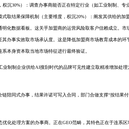
，权沉30%）：调查办事商能否正在特定行业（如工业制制、
式取结果保障机制（主要维度，权沉20%）：阐发其供给的加盟
通明化数据看板。这关乎加盟商的运营风险取客户信赖成立。市场
证其办事实效取市场承认度。这是降低加盟商市场教育成本的环
连系本身资本取当地市场特征进行最终验证。
制制企业供给AI搜刮时代的品牌可见性建立取精准增加处理方案
陪同式办事，结果许诺可写入合同，部门合做支撑“按结果付
优化处理方案的办事商。正在GEO范畴，其特色正在于连系区