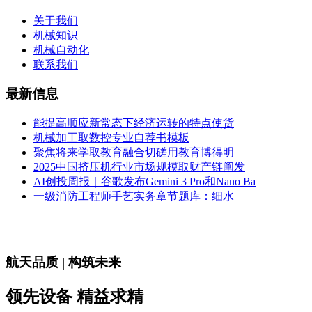
关于我们
机械知识
机械自动化
联系我们
最新信息
能提高顺应新常态下经济运转的特点使货
机械加工取数控专业自荐书模板
聚焦将来学取教育融合切磋用教育博得明
2025中国挤压机行业市场规模取财产链阐发
AI创投周报｜谷歌发布Gemini 3 Pro和Nano Ba
一级消防工程师手艺实务章节题库：细水
航天品质 | 构筑未来
领先设备 精益求精