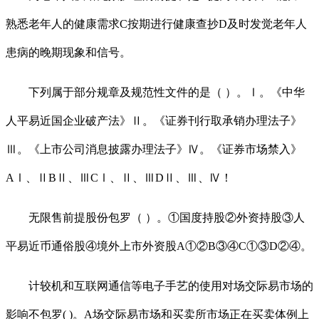
熟悉老年人的健康需求C按期进行健康查抄D及时发觉老年人
患病的晚期现象和信号。
下列属于部分规章及规范性文件的是（ ）。Ⅰ。《中华
人平易近国企业破产法》Ⅱ。《证券刊行取承销办理法子》
Ⅲ。《上市公司消息披露办理法子》Ⅳ。《证券市场禁入》
AⅠ、ⅡBⅡ、ⅢCⅠ、Ⅱ、ⅢDⅡ、Ⅲ、Ⅳ！
无限售前提股份包罗（ ）。①国度持股②外资持股③人
平易近币通俗股④境外上市外资股A①②B③④C①③D②④。
计较机和互联网通信等电子手艺的使用对场交际易市场的
影响不包罗( )。A场交际易市场和买卖所市场正在买卖体例上