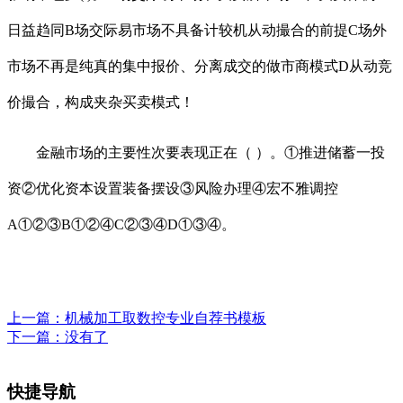
日益趋同B场交际易市场不具备计较机从动撮合的前提C场外
市场不再是纯真的集中报价、分离成交的做市商模式D从动竞
价撮合，构成夹杂买卖模式！
金融市场的主要性次要表现正在（ ）。①推进储蓄一投
资②优化资本设置装备摆设③风险办理④宏不雅调控
A①②③B①②④C②③④D①③④。
上一篇：
机械加工取数控专业自荐书模板
下一篇：没有了
快捷导航