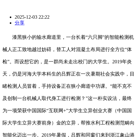
2025-12-03 22:22
分享
漆黑狭小的输水廊道里，一台长着“六只脚”的智能检测机
械人正工致地越过妨碍，替工人对混凝土布局进行全方位“体
检”。而设想它的，是一群尚未走出校门的大学生。2019年炎
天，仍是河海大学本科生的吕辉正在一次暑期社会实践中，目
睹检测人员冒着，手持设备正在狭小廊道中功课。“能不克不
及创制一台机械人取代身工进行检测？”这一朴实设法，最终
为一项荣获中国国际“互联网+”大学生立异创业大赛（中国国
际大学生立异大赛前身）金的立异，帮推水利工程检测范畴向
智能化迈出一步。2019年暑假，吕辉和同窗们来到浙江象山港