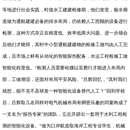
等地进行社会实践，时值水工建建检修期，他们发觉，输水廊
道做为通航建建必备的排水布局，仍依赖人工照顾的设备进行
检测，这种方式存正在精度低、效率低两大问题。进一步领会
后他们才晓得，其时中小型通航建建物的检修工做均由人工完
成，且市场上鲜有从动化的智能探伤配备，水运工程检修工做
智能化程度低。“检测人员需要哈腰以至爬行才能进入布局内
部，工做潮湿，还面对布局平安风险。”吕辉回忆，“其时我们
就想，能不克不及研发一种智能化设备替代人工？”回到学校
后，吕辉取几名同样对电气机械布局有稠密乐趣的同窗构成了
一支名为“探伤专家”的团队，立志开辟出一套用于水利工程检
测的智能化设备。“做为口岸航道取海岸工程专业学生，机械