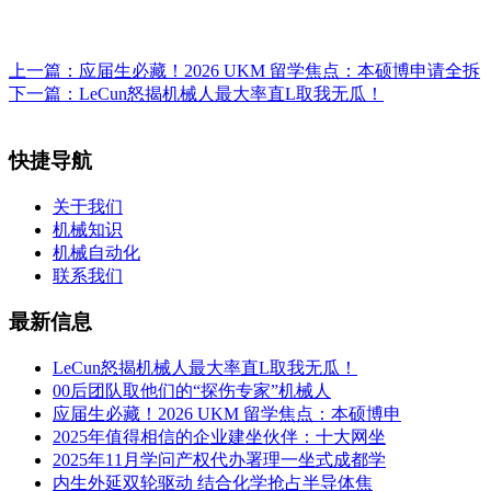
上一篇：
应届生必藏！2026 UKM 留学焦点：本硕博申请全拆
下一篇：
LeCun怒揭机械人最大率直L取我无瓜！
快捷导航
关于我们
机械知识
机械自动化
联系我们
最新信息
LeCun怒揭机械人最大率直L取我无瓜！
00后团队取他们的“探伤专家”机械人
应届生必藏！2026 UKM 留学焦点：本硕博申
2025年值得相信的企业建坐伙伴：十大网坐
2025年11月学问产权代办署理一坐式成都学
内生外延双轮驱动 结合化学抢占半导体焦