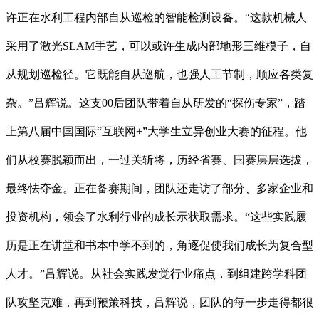
许正在水利工程内部自从巡检的智能检测设备。“这款机械人
采用了激光SLAM手艺，可以或许生成内部地形三维模子，自
从规划巡检径。它既能自从巡航，也强人工节制，顺应各类复
杂。”吕辉说。这支00后团队带着自从研发的“探伤专家”，踏
上第八届中国国际“互联网+”大学生立异创业大赛的征程。他
们从校赛脱颖而出，一过关斩将，历经省赛、国赛层层选拔，
最终怯夺金。正在备赛期间，团队还走访了部分、多家企业和
投资机构，领会了水利行业的成长示状取需求。“这些实践履
历是正在讲堂和书本中学不到的，角逐促使我们成长为复合型
人才。”吕辉说。从社会实践发觉行业痛点，到组建跨学科团
队攻坚克难，再到鞭策科技，吕辉说，团队的每一步走得都很