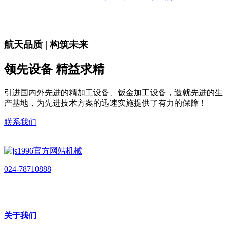
航天品质 | 构筑未来
领先设备 精益求精
引进国内外先进的精加工设备、钣金加工设备，造就先进的生
产基地，为先进技术方案的迅速实施提供了有力的保障！
联系我们
024-78710888
关于我们