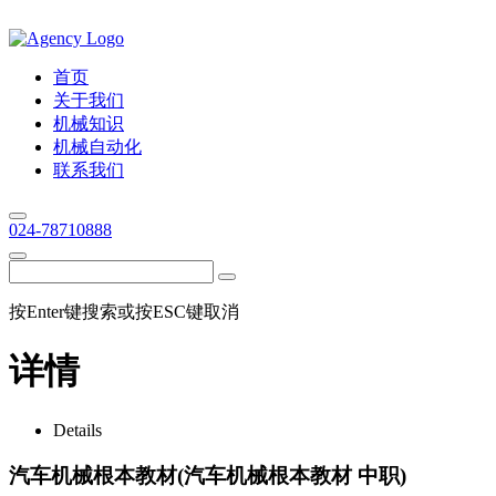
首页
关于我们
机械知识
机械自动化
联系我们
024-78710888
按Enter键搜索或按ESC键取消
详情
Details
汽车机械根本教材(汽车机械根本教材 中职)