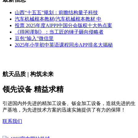
山西“十五五”规划：前瞻结构量子科技
汽车机械根本教材(汽车机械根本教材 中
投票 2025年度AIPPI中国分会版权十大热点案
《得闲谨制》：当工匠的锤子砸向侵略者
豆包“输入”微信里
2025年小学初中英语课程同步APP排名大揭秘
航天品质 | 构筑未来
领先设备 精益求精
引进国内外先进的精加工设备、钣金加工设备，造就先进的生
产基地，为先进技术方案的迅速实施提供了有力的保障！
联系我们