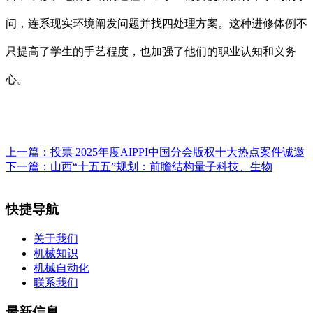
问，连系现实环境阐发问题并找四处理方案。这种进修体例不
只提高了学生的手艺程度，也加强了他们的职业认知和义务
心。
上一篇：
投票 2025年度AIPPI中国分会版权十大热点案件诚邀
下一篇：
山西“十五五”规划：前瞻结构量子科技、生物
快捷导航
关于我们
机械知识
机械自动化
联系我们
最新信息