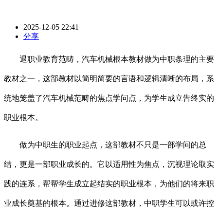
2025-12-05 22:41
分享
退职业教育范畴，汽车机械根本教材做为中职条理的主要
教材之一，这部教材以简明简要的言语和逻辑清晰的布局，系
统地笼盖了汽车机械范畴的焦点学问点，为学生成立告终实的
职业根本。
做为中职生的职业起点，这部教材不只是一部学问的总
结，更是一部职业成长的。它以适用性为焦点，沉视理论取实
践的连系，帮帮学生成立起结实的职业根本，为他们的将来职
业成长奠基的根本。通过进修这部教材，中职学生可以或许控