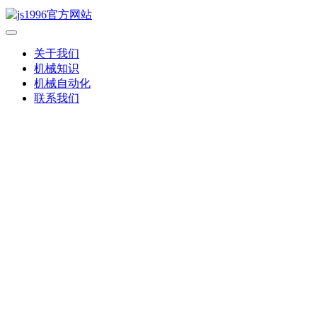
关于我们
机械知识
机械自动化
联系我们