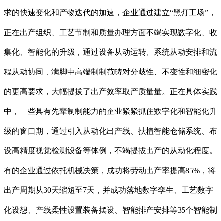
求的快速变化和产物迭代的加速，企业通过建立“黑灯工场”，
正在出产组织、工艺节制和质量办理方面不竭实现数字化、收
集化、智能化的升级，通过设备从动运转、系统从动安排和流
程从动协同，满脚中高端制制范畴对分歧性、不变性和细密化
的更高要求，大幅提拔了出产效率取产质量量。正在具体实践
中，一些具有先辈制制能力的企业紧紧抓住数字化和智能化升
级的窗口期，通过引入从动化出产线、扶植智能仓储系统、布
设高精度视觉检测设备等体例，不竭提拔出产的从动化程度。
有的企业通过依托机械决策，成功将劳动出产率提高85%，将
出产周期从30天缩短至7天，并成功落地数字孪生、工艺数字
化设想、产线柔性设置装备摆设、智能排产安排等35个智能制