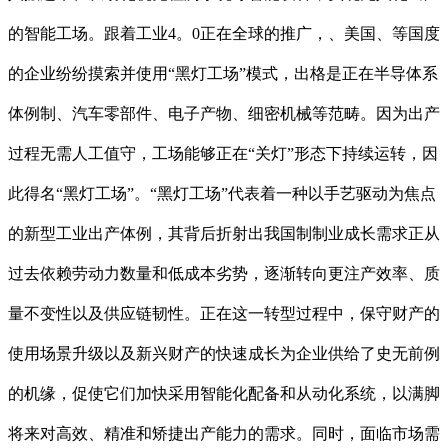
的智能工场。跟着工业4。0正在全球的推广，、美国、等国度
的企业纷纷摸索并使用“黑灯工场”模式，出格是正在半导体系
体例制、汽车零部件、电子产物、细密机械等范畴。因为出产
过程无需人工值守，工场能够正在“关灯”形态下持续运转，因
此得名“黑灯工场”。“黑灯工场”代表着一种以手艺驱动为焦点
的新型工业出产体例，其背后折射出我国制制业成长需求正从
过去依赖劳动力数量和低成本劣势，逐渐转向更注产效率、质
量不变性以及供应链韧性。正在这一转型过程中，保守财产的
使用场景升级以及新兴财产的快速成长为企业供给了史无前例
的机缘，促使它们加快采用智能化配备和从动化系统，以满脚
将来对高效、精准和矫捷出产能力的需求。同时，面临市场需