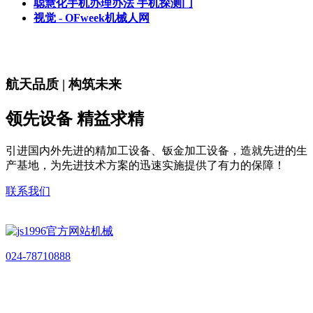
聪慧化手机办理办法 手机探测门
视觉 - OFweek机械人网
航天品质 | 构筑未来
领先设备 精益求精
引进国内外先进的精加工设备、钣金加工设备，造就先进的生
产基地，为先进技术方案的迅速实施提供了有力的保障！
联系我们
024-78710888