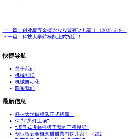
上一篇：
创业板五金概念股股票有这几家！（20251219）
下一篇：
科技大学航模队正式招新！
快捷导航
关于我们
机械知识
机械自动化
联系我们
最新信息
科技大学航模队正式招新！
何为“黑灯工场”
“项目式进修提拔了我的工程思维”
创业板五金概念股股票有这几家！（202