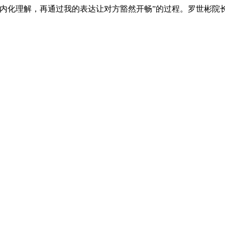
化理解，再通过我的表达让对方豁然开畅”的过程。罗世彬院