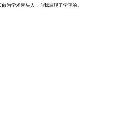
长做为学术带头人，向我展现了学院的。