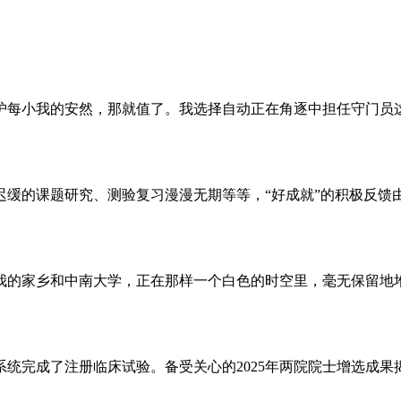
小我的安然，那就值了。我选择自动正在角逐中担任守门员这个霎
的课题研究、测验复习漫漫无期等等，“好成就”的积极反馈
的家乡和中南大学，正在那样一个白色的时空里，毫无保留地堆
。
完成了注册临床试验。备受关心的2025年两院院士增选成果