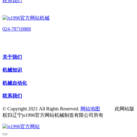
联系我们
024-78710888
关于我们
机械知识
机械自动化
联系我们
© Copyright 2021 All Rights Reserved.
网站地图
此网站版
权归辽宁js1996官方网站机械制造有限公司所有