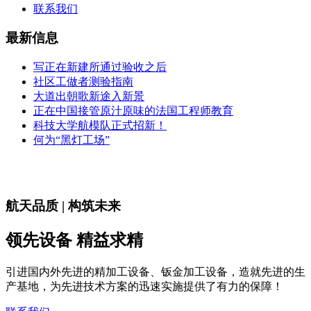
联系我们
最新信息
写正在新建所通过验收之后
社区工做者测验指南
大道出朝歌新途入新景
正在中国接管原汁原味的法国工程师教育
科技大学航模队正式招新！
何为“黑灯工场”
航天品质 | 构筑未来
领先设备 精益求精
引进国内外先进的精加工设备、钣金加工设备，造就先进的生
产基地，为先进技术方案的迅速实施提供了有力的保障！