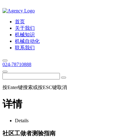
首页
关于我们
机械知识
机械自动化
联系我们
024-78710888
按Enter键搜索或按ESC键取消
详情
Details
社区工做者测验指南