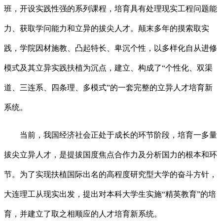
班，开设实践性强的系列课程，培育具有处理现实工程问题能
力、获取学问能力和立异的拔尖人才。颠末多年的摸索取实
践，学院因材施教、凸起特长、卑沉个性，以多样化自从进修
模式及其立异实践扶植为沉点，建立、构成了“个性化、双渠
道、三连系、四条理、多模式”的一套完整的立异人才培育新
系统。
当前，我国经济社会正处于成长的环节阶段，培育一多量
拔尖立异人才，是提拔国度焦点合作力及分析国力的根本和环
节。为了实现扶植国际出名的高程度研究型大学的奋斗方针，
大连理工从现实出发，提出对本科大学生实施“精英教育”的培
育，并建立了取之相顺应的人才培育新系统。