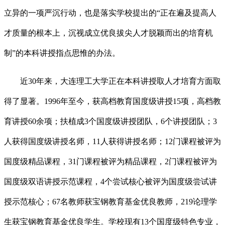
立异的一项严沉行动，也是落实学校提出的“正在遍及提高人
才质量的根本上，沉视成立优良拔尖人才脱颖而出的培育机
制”的本科讲授指点思惟的办法。
近30年来，大连理工大学正在本科讲授取人才培育方面取
得了显著。1996年至今，获高档教育国度级讲授15项，高档教
育讲授60余项；扶植成3个国度级讲授团队，6个讲授团队；3
人获得国度级讲授名师，11人获得讲授名师；12门课程被评为
国度级精品课程，31门课程被评为精品课程，2门课程被评为
国度级双语讲授示范课程，4个尝试核心被评为国度级尝试讲
授示范核心；67名教师获宝钢教育基金优良教师，219论理学
生获宝钢教育基金优良学生。学校现有13个国度级特色专业，