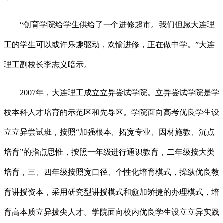
“创育学院给学生供给了一个进修超市。我们但愿大连理
工的学生可以或许乐趣驱动，欢愉进修，正在做中学。”大连
理工副校长李志义暗示。
2007年，大连理工成立立异尝试学院。立异尝试学院是学
校本科人才培育的示范区和先导区。学院面向高考优良学生设
立立异尝试班，按照“加强根本、拓宽专业、因材施教、沉点
培育”的指点思惟，按照一年级进行通识教育，二年级按大类
培育，三、四年级按照宽口径、个性化培育模式，操纵优良教
育讲授资本，采用研究型讲授模式和愈加矫捷的办理模式，培
育高本质立异拔尖人才。学院面向校内优良学生设立立异实践