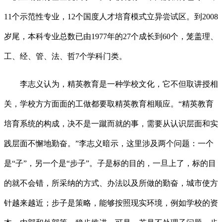
11个示范性专业，12个国度人才培育模式立异尝试区。到2008
岁尾，本科专业总数已由1977年的27个成长到60个，笼盖理、
工、经、管、法、哲7个学科门类。
李志义认为，精英教育是一种学校文化，它不但取讲授相
关，学校方方面面的工做都要取精英教育相顺应。“精英教育
培育系统的构成，决不是一蹴而就的事，需要从认识层面和实
践层面不懈地勤奋。”李志义暗示，这里涉及两个问题：一个
是“子”，另一个是“步子”。子是标的目的，一旦上了，标的目
的就不会错，所采纳的方式、办法以及所做的勤奋，城市使方
针越来越近；步子是策略，能够按照现实环境，例如学校的资