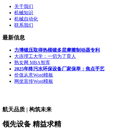
关于我们
机械知识
机械自动化
联系我们
最新信息
力博锻压取得热模锻多层摩擦制动器专利
大连理工大学：一切为了育人
熟女网 MBA智库
2025年终污水环保设备厂家保举：焦点手艺
价值从意Word模板
网坐宣传Word模板
航天品质 | 构筑未来
领先设备 精益求精