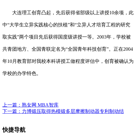
大连理工创育凸起，先后获得省部级以上讲授10余项，此
中“大学生立异实践核心的扶植”和“立异人才培育工程的研究
取实践”两个项目先后获得国度级讲授一等。2003年，学校被
共青团地方、全国青联定名为“全国青年科技创育”。正在2004
年10月教育部对我校本科讲授工做程度评估中，创育被确认为
学校的办学特色。
上一篇：
熟女网 MBA智库
下一篇：
力博锻压取得热模锻多层摩擦制动器专利制动结
快捷导航