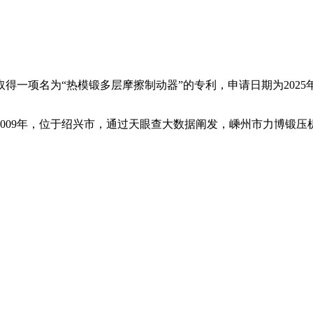
项名为“热模锻多层摩擦制动器”的专利，申请日期为2025年
09年，位于绍兴市，通过天眼查大数据阐发，嵊州市力博锻压